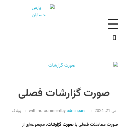
ش
رکت حسابداری پارس حسابان ماندگار اطلس ☎️09129153507
شرکت حسابداری پارس حسابان ماندگار اطلس ☎️ 09129153507
صورت گزارشات فصلی
می 21, 2024
adminpars
by
no comment
with
وبلاگ
صورت معاملات فصلی یا
صورت گزارشات
، مجموعه‌ای از