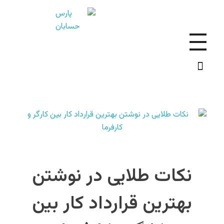
ش
رکت حسابداری پارس حسابان ماندگار اطلس ☎️09129153507
شرکت حسابداری پارس حسابان ماندگار اطلس ☎️ 09129153507
نکات طلایی در نوشتن
بهترین قرارداد کار بین