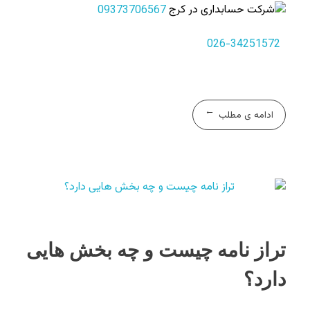
09373706567
026-34251572
ادامه ی مطلب
تراز نامه چیست و چه بخش هایی
دارد؟